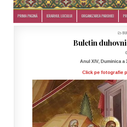
PRIMA PAGINĂ
IERARHUL LOCULUI
ORGANIZAREA PAROHIEI
P
PO
BU
IN
Buletin duhovnic
Anul XIV, Duminica a 
Click pe fotografie 