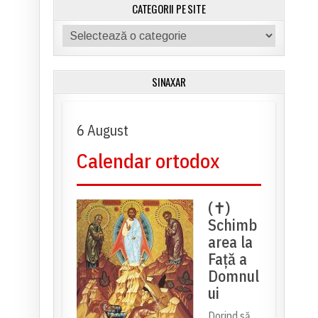
CATEGORII PE SITE
Categorii
pe
site
SINAXAR
6 August
Calendar ortodox
(✝)
Schimb
area la
Față a
Domnul
ui
Dorind să