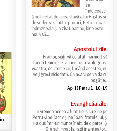
se
îndulceasc
ă neîncetat de acea slavă a lui Hristos și
de vederea sfinților proroci, Petru a luat
îndrăzneală și a zis: Doamne, bine este
nouă să...
Apostolul zilei
Fraților, siliți-vă cu atât mai mult să
faceți temeinice și chemarea și alegerea
voastră, de vreme ce, făcând acestea, nu
veți greși niciodată. Că așa vi se va da cu
bogăție...
Ap. II Petru 1, 10-19
Evanghelia zilei
În vremea aceea a luat Iisus cu Sine pe
Petru și pe Iacov și pe Ioan, fratele lui, și
in
i-a dus într-un munte înalt, de o parte. Și
S-a schimbat la față înaintea lor...