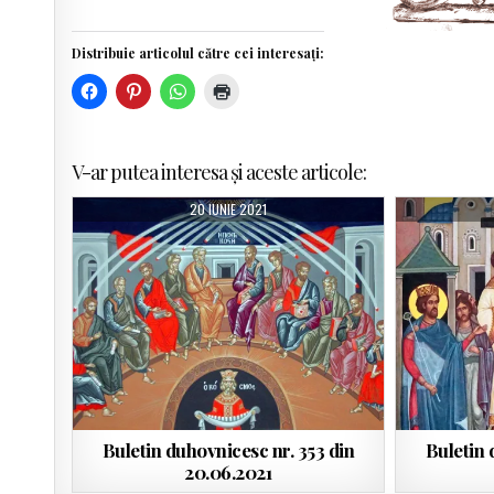
Distribuie articolul către cei interesați:
V-ar putea interesa și aceste articole:
20 IUNIE 2021
Buletin duhovnicesc nr. 353 din
Buletin 
20.06.2021