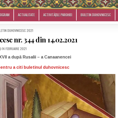
ROGRAM
ACTUALITATE
ACTIVITĂȚILE PAROHIEI
BULETIN DUHOVNICESC
STED
LETIN DUHOVNICESC 2021
esc nr. 344 din 14.02.2021
14 FEBRUARIE 2021
XVII a după Rusalii – a Canaanencei
pentru a citi buletinul duhovnicesc