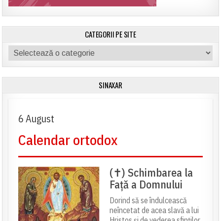
CATEGORII PE SITE
Categorii
pe
site
SINAXAR
6 August
Calendar ortodox
(✝) Schimbarea la
Față a Domnului
Dorind să se îndulcească
neîncetat de acea slavă a lui
Hristos și de vederea sfinților