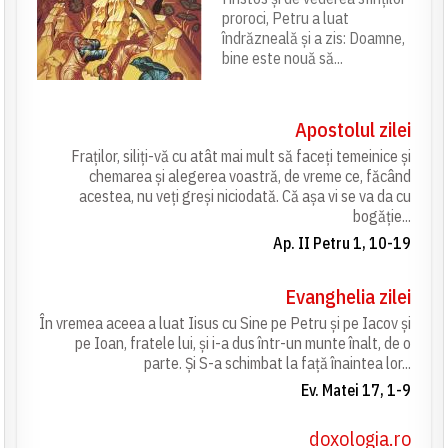
proroci, Petru a luat
îndrăzneală și a zis: Doamne,
bine este nouă să...
Apostolul zilei
Fraților, siliți-vă cu atât mai mult să faceți temeinice și
chemarea și alegerea voastră, de vreme ce, făcând
acestea, nu veți greși niciodată. Că așa vi se va da cu
bogăție...
Ap. II Petru 1, 10-19
Evanghelia zilei
În vremea aceea a luat Iisus cu Sine pe Petru și pe Iacov și
pe Ioan, fratele lui, și i-a dus într-un munte înalt, de o
parte. Și S-a schimbat la față înaintea lor...
Ev. Matei 17, 1-9
doxologia.ro