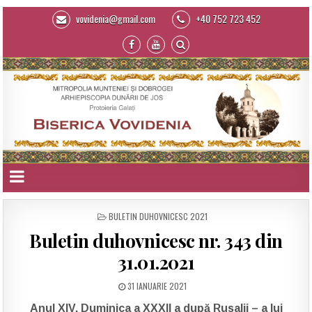
vovidenia@gmail.com
+40 752 723 452
POSTED
BULETIN DUHOVNICESC 2021
IN
Buletin duhovnicesc nr. 343 din
31.01.2021
31 IANUARIE 2021
Anul XIV, Duminica a XXXII a după Rusalii – a lui