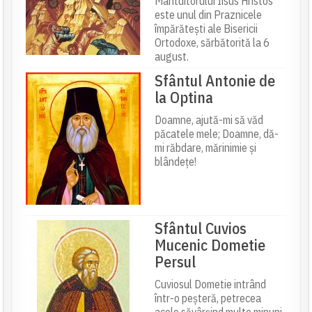
Mântuitorului Iisus Hristos
este unul din Praznicele
împărătești ale Bisericii
Ortodoxe, sărbătorită la 6
august.
Sfântul Antonie de
la Optina
Doamne, ajută-mi să văd
păcatele mele; Doamne, dă-
mi răbdare, mărinimie şi
blândeţe!
Sfântul Cuvios
Mucenic Dometie
Persul
Cuviosul Dometie intrând
într-o peșteră, petrecea