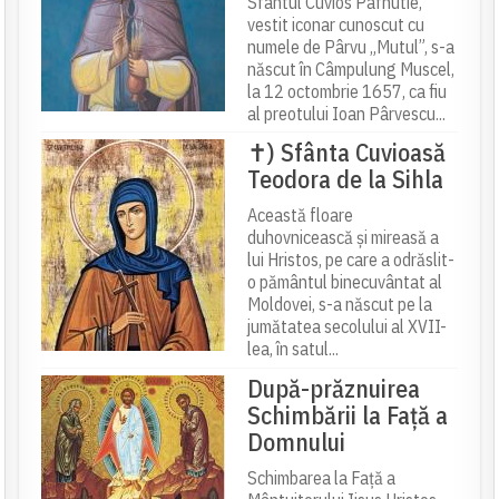
Sfântul Cuvios Pafnutie,
vestit iconar cunoscut cu
numele de Pârvu „Mutul”, s-a
născut în Câmpulung Muscel,
la 12 octombrie 1657, ca fiu
al preotului Ioan Pârvescu...
✝) Sfânta Cuvioasă
Teodora de la Sihla
Această floare
duhovnicească și mireasă a
lui Hristos, pe care a odrăslit-
o pământul binecuvântat al
Moldovei, s-a născut pe la
jumătatea secolului al XVII-
lea, în satul...
După-prăznuirea
Schimbării la Față a
Domnului
Schimbarea la Față a