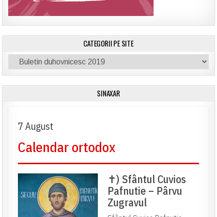
CATEGORII PE SITE
Categorii
pe
site
SINAXAR
7 August
Calendar ortodox
✝) Sfântul Cuvios
Pafnutie – Pârvu
Zugravul