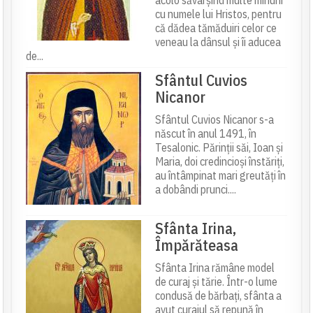
acolo săvârșind multe minuni
cu numele lui Hristos, pentru
că dădea tămăduiri celor ce
veneau la dânsul și îi aducea
de...
Sfântul Cuvios
Nicanor
Sfântul Cuvios Nicanor s-a
născut în anul 1491, în
Tesalonic. Părinții săi, Ioan și
Maria, doi credincioși înstăriți,
au întâmpinat mari greutăți în
a dobândi prunci....
Sfânta Irina,
Împărăteasa
Sfânta Irina rămâne model
de curaj și tărie. Într-o lume
condusă de bărbați, sfânta a
avut curajul să repună în