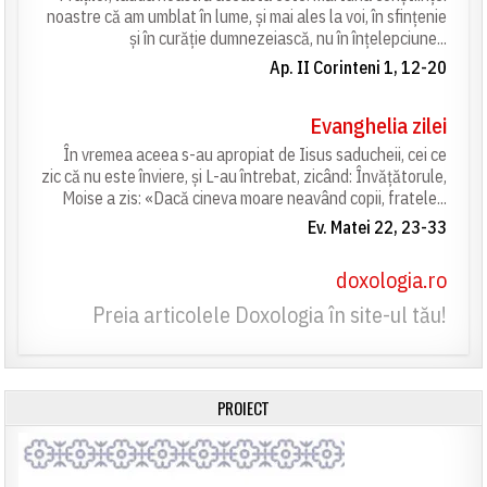
noastre că am umblat în lume, și mai ales la voi, în sfințenie
și în curăție dumnezeiască, nu în înțelepciune...
Ap. II Corinteni 1, 12-20
Evanghelia zilei
În vremea aceea s-au apropiat de Iisus saducheii, cei ce
zic că nu este înviere, și L-au întrebat, zicând: Învățătorule,
Moise a zis: «Dacă cineva moare neavând copii, fratele...
Ev. Matei 22, 23-33
doxologia.ro
Preia articolele Doxologia în site-ul tău!
PROIECT