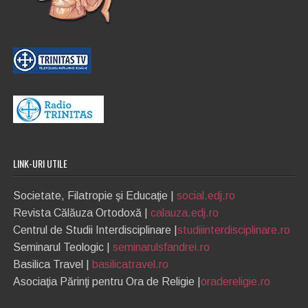
LINK-URI UTILE
Societate, Filatropie şi Educaţie |
social.edj.ro
Revista Călăuza Ortodoxă |
calauza.edj.ro
Centrul de Studii Interdisciplinare |
studiiinterdisciplinare.ro
Seminarul Teologic |
seminarulsfandrei.ro
Basilica Travel |
basilicatravel.ro
Asociaţia Părinţi pentru Ora de Religie |
oradereligie.ro