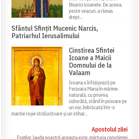
Biserici icoanele. De aceea,
peste veacuri, a rămas
drept...
Sfântul Sfinţit Mucenic Narcis,
Patriarhul Ierusalimului
Cinstirea Sfintei
Icoane a Maicii
Domnului de la
Valaam
Icoana o înfățișează pe
Fecioara Maria în mărime
naturală, cu privirea
coborâtă, stând în picioare pe
un nor, îmbrăcată într-o
mantie roșie strălucitoare și un stihar...
Apostolul zilei
Fraților, lauda noastră aceasta este: mărturia conștiinței