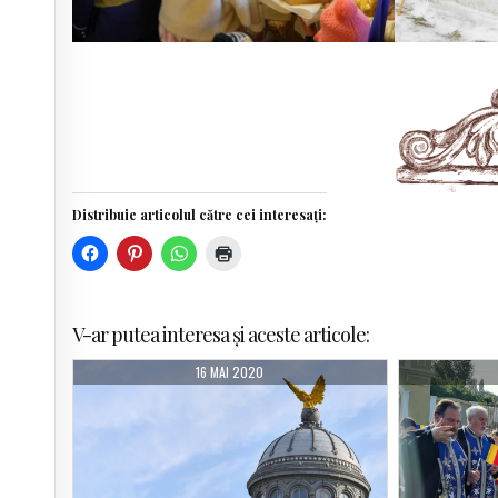
Distribuie articolul către cei interesați:
V-ar putea interesa și aceste articole:
16 MAI 2020