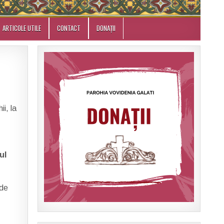
ARTICOLE UTILE
CONTACT
DONAȚII
ii, la
ul
 de