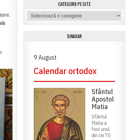
CATEGORII PE SITE
Categorii
ățeni,
pe
lii
site
SINAXAR
e
9 August
Calendar ortodox
Sfântul
Apostol
Matia
Sfântul
Matia a
fost unul
din cei 70