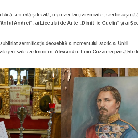
blică centrală și locală, reprezentanți ai armatei, credincioși găl
ântul Andrei”
, ai
Liceului de Arte „Dimitrie Cuclin”
și ai
Șco
 subliniat semnificația deosebită a momentului istoric al Unirii
alegerii sale ca domnitor,
Alexandru Ioan Cuza
era pârcălab d