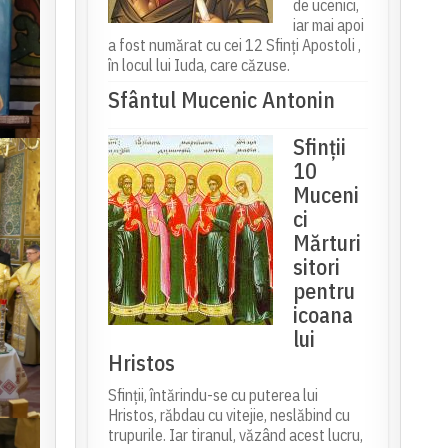
de ucenici,
iar mai apoi
a fost numărat cu cei 12 Sfinți Apostoli ,
în locul lui Iuda, care căzuse.
Sfântul Mucenic Antonin
Sfinții
10
Muceni
ci
Mărturi
sitori
pentru
icoana
lui
Hristos
Sfinții, întărindu-se cu puterea lui
Hristos, răbdau cu vitejie, neslăbind cu
trupurile. Iar tiranul, văzând acest lucru,