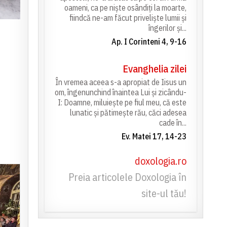
oameni, ca pe niște osândiți la moarte,
fiindcă ne-am făcut priveliște lumii și
îngerilor și...
Ap. I Corinteni 4, 9-16
Evanghelia zilei
În vremea aceea s-a apropiat de Iisus un
om, îngenunchind înaintea Lui și zicându-
I: Doamne, miluiește pe fiul meu, că este
lunatic și pătimește rău, căci adesea
cade în...
Ev. Matei 17, 14-23
doxologia.ro
Preia articolele Doxologia în
site-ul tău!