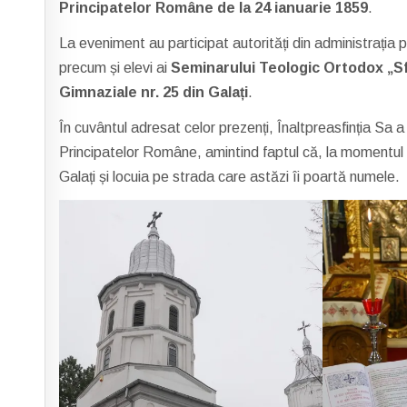
Principatelor Române de la 24 ianuarie 1859
.
La eveniment au participat autorități din administrația pu
precum și elevi ai
Seminarului Teologic Ortodox „Sf
Gimnaziale nr. 25 din Galați
.
În cuvântul adresat celor prezenți, Înaltpreasfinția Sa a
Principatelor Române, amintind faptul că, la momentul 
Galați și locuia pe strada care astăzi îi poartă numele.