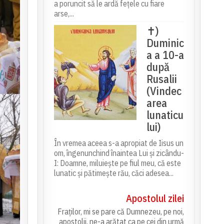
a poruncit să le ardă fețele cu fiare
arse,...
✝)
Duminic
a a 10-a
după
Rusalii
(Vindec
area
lunaticu
lui)
În vremea aceea s-a apropiat de Iisus un
om, îngenunchind înaintea Lui și zicându-
I: Doamne, miluiește pe fiul meu, că este
lunatic și pătimește rău, căci adesea...
Apostolul zilei
Fraților, mi se pare că Dumnezeu, pe noi,
apostolii, ne-a arătat ca pe cei din urmă