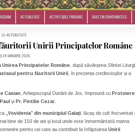
ROGRAM
ACTUALITATE
ACTIVITĂȚILE PAROHIEI
BULETIN DUHOVNICESC
POSTED
ACTUALITATE
IN
ăuritorii Unirii Principatelor Române
24 IANUARIE 2026
la Unirea Principatelor Române
, după săvârșirea Sfintei Liturgh
stasul pentru făuritorii Unirii
, în prezența credincioșilor și a
nte Casian
, Arhiepiscopul Dunării de Jos, împreună cu
Protoiere
 Paul
și
Pr. Pintilie Cezar
.
ica
„Vovidenia” din municipiul Galați
, lăcaș de cult frecventat
mai bine de 150 de ani și locul unde este înmormântată mama
 pomenire pentru cei care au contribuit la înfăptuirea
Unirii