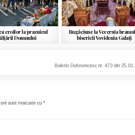
ea eroilor la praznicul
Rugăciune la Vecernia hramul
ălţării Domnului
bisericii Vovidenia Galați
Buletin Duhovnicesc nr. 473 din 25.0
torii sunt marcate cu
*