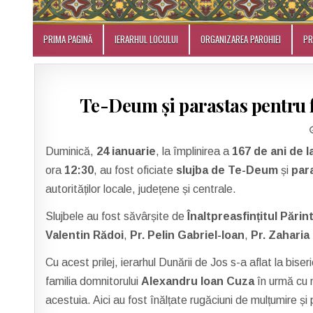
PRIMA PAGINĂ
IERARHUL LOCULUI
ORGANIZAREA PAROHIEI
P
Te-Deum și parastas pentru f
Duminică,
24 ianuarie
, la împlinirea a
167 de ani de 
ora
12:30
, au fost oficiate
slujba de Te-Deum
și
para
autorităților locale, județene și centrale.
Slujbele au fost săvârșite de
Înaltpreasfințitul Pări
Valentin Rădoi
,
Pr. Pelin Gabriel-Ioan
,
Pr. Zaharia
Cu acest prilej, ierarhul Dunării de Jos s-a aflat la biser
familia domnitorului
Alexandru Ioan Cuza
în urmă cu 
acestuia. Aici au fost înălțate rugăciuni de mulțumire și