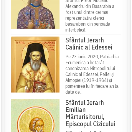
Sfântul Preot Mucenic
Alexandru din Basarabia a
fost unul dintre cei mai
reprezentativi clerici
basarabeni din perioada
interbelică.
Sfântul Ierarh
Calinic al Edessei
Pe 23 iunie 2020, Patriarhia
Ecumenică a hotărât
canonizarea Mitropolitului
Calinic al Edessei, Pellei și
Almopiei (1919-1984) și
pomenirea lui în fiecare an la
data de...
Sfântul Ierarh
Emilian
Mărturisitorul,
Episcopul Cizicului