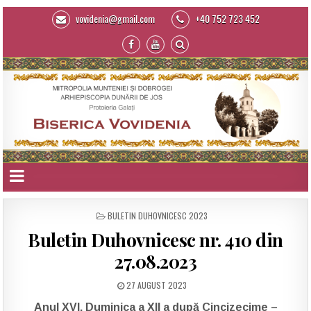
vovidenia@gmail.com
+40 752 723 452
POSTED
BULETIN DUHOVNICESC 2023
IN
Buletin Duhovnicesc nr. 410 din
27.08.2023
27 AUGUST 2023
Anul XVI, Duminica a XII a după Cincizecime –