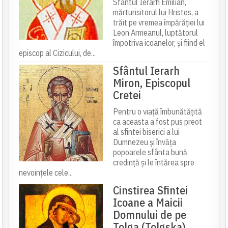
Sfântul Ierarh Emilian,
mărturisitorul lui Hristos, a
trăit pe vremea împărăției lui
Leon Armeanul, luptătorul
împotriva icoanelor, și fiind el
episcop al Cizicului, de...
Sfântul Ierarh
Miron, Episcopul
Cretei
Pentru o viață îmbunătățită
ca aceasta a fost pus preot
al sfintei biserici a lui
Dumnezeu și învăța
popoarele sfânta bună
credință și le întărea spre
nevoințele cele...
Cinstirea Sfintei
Icoane a Maicii
Domnului de pe
Tolga (Tolgska)