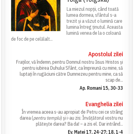
La miezul nopții, când toată
lumea dormea, sfântul s-a
trezit și a văzut o lumină care
lumina întreg ținutul. Aceasta
lumină venea de la o coloană
de foc de pe celălalt...
Apostolul zilei
Fraților, vă îndemn, pentru Domnul nostru Iisus Hristos și
pentru iubirea Duhului Sfânt, ca împreună cu mine, să
luptați în rugăciuni către Dumnezeu pentru mine, ca să
scap de...
Ap. Romani 15, 30-33
Evanghelia zilei
În vremea aceea s-au apropiat de Petru cei ce strâng
darea (
pentru templu
) și i-au zis: Învățătorul vostru nu
plătește darea? Ba da! – a zis el. Dar intrând...
Ev. Matei 17, 24-27; 18, 1-4