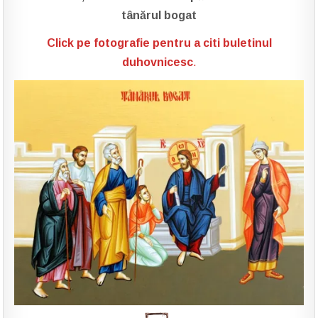
tânărul bogat
Click pe fotografie pentru a citi buletinul
duhovnicesc
.